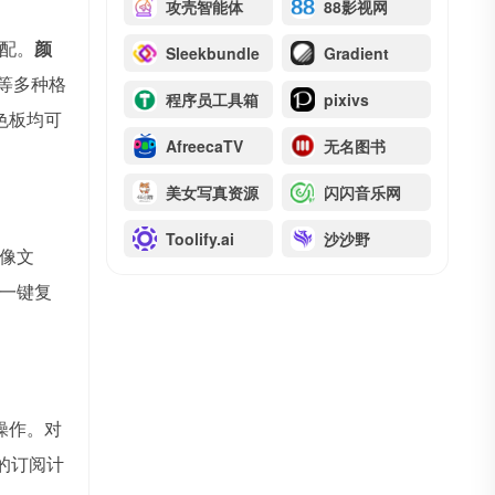
攻壳智能体
88影视网
配。
颜
Sleekbundle
Gradient
 等多种格
程序员工具箱
pixivs
色板均可
AfreecaTV
无名图书
美女写真资源
闪闪音乐网
Toolify.ai
沙沙野
像文
一键复
操作。对
的订阅计