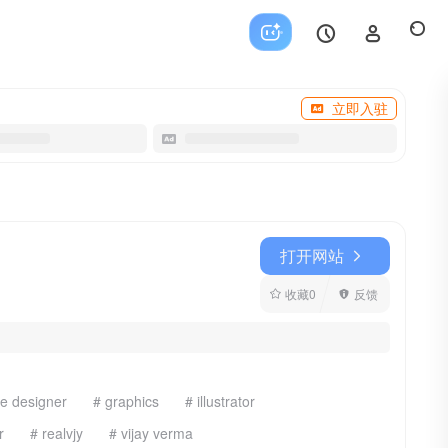
立即入驻
打开网站
收藏
0
反馈
e designer
# graphics
# illustrator
r
# realvjy
# vijay verma