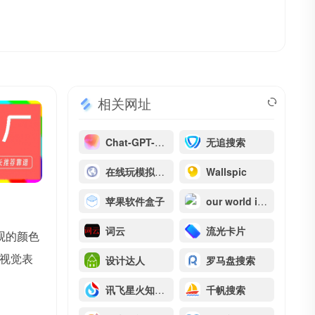
相关网址
Chat-GPT-OSS
无追搜索
在线玩模拟器游戏
Wallspic
苹果软件盒子
our world in data
词云
流光卡片
观的颜色
视觉表
设计达人
罗马盘搜索
讯飞星火知识库文档问答
千帆搜索