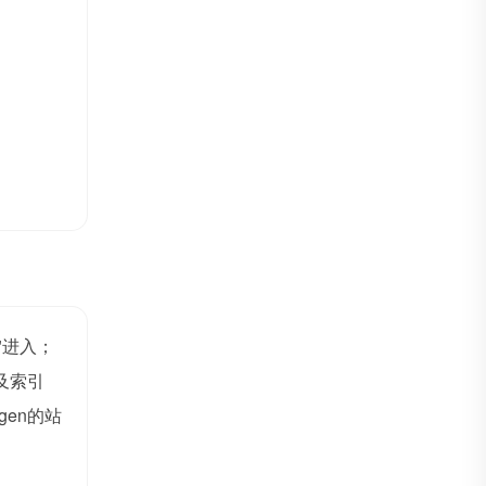
"进入；
及索引
en的站