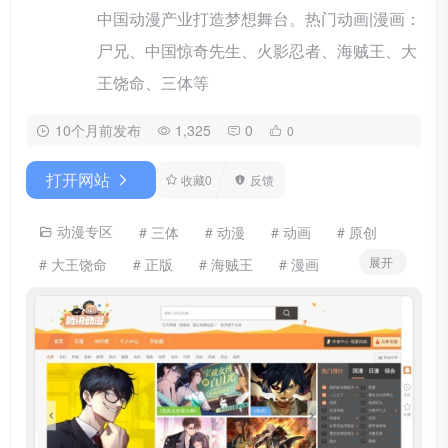
中国动漫产业打造梦想舞台。热门动画|漫画：
尸兄、中国惊奇先生、火影忍者、海贼王、大
王饶命、三体等
10个月前发布
1,325
0
0
打开网站
收藏
0
反馈
动漫专区
# 三体
# 动漫
# 动画
# 原创
展开
# 大王饶命
# 正版
# 海贼王
# 漫画
# 火影忍者
# 腾讯动漫
# 腾讯动漫官方网站