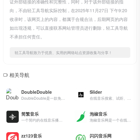
证外部链接的准确性和完整性，同时，对于该外部链接的指
向，不由轻工具导航实际控制，在2025年11月27日 下午9:20
收录时，该网页上的内容，都属于合规合法，后期网页的内容
如出现违规，可以直接联系网站管理员进行删除，轻工具导航
不承担任何责任。
轻工具导航致力于优质、实用的网络站点资源收集与分享！
相关导航
DoubleDouble
Slider
DoubleDouble是一款免费音乐下载工具，可以直接从Spotify、Amazon Music、Soundcloud、Qobuz、Deezer、Tidal 或 Napster 免费下载音乐，使用也非常简单，直接复制需要下载的Spotify等的音乐链接粘贴进行下载即可。
在线音乐搜索、试听、下载网站
简繁音乐
泡椒音乐
一个简约的在线音乐播放器，具有音乐搜索、播放、每日推荐、私人FM、歌词显示、歌曲评论、网易云登录与云盘等功能
泡椒音乐网是一个在线音乐和无损音乐下载，mp3音乐免费下载,mp3音乐免费音乐下载的网站,抖音热门音乐下载，为广大爱好音乐者提供免费音乐素材交流分享的平台。
zz123音乐
闪闪音乐网