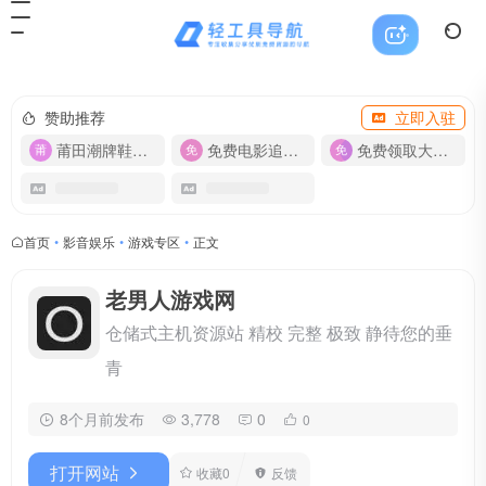
赞助推荐
立即入驻
莆田潮牌鞋服-货源
免费电影追剧APP
免费领取大流量卡【500G】
首页
•
影音娱乐
•
游戏专区
•
正文
老男人游戏网
仓储式主机资源站 精校 完整 极致 静待您的垂
青
8个月前发布
3,778
0
0
打开网站
收藏
0
反馈