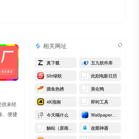
相关网址
真下载
五九软件库
5ilr绿软
此刻电影日历
摸鱼热榜
美化鸭
4K指南
即时工具
提供未经
靠、便捷
今天喝什么
WallpaperHub
触站（原画师通）
改图神器