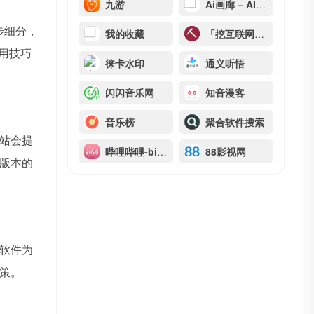
九游
Ai画廊 – AI关键词生成器
步细分，
我的收藏
「挖互联网」・ 发现有趣有用的互联网 ・ Tigg.cc
使用技巧
徕卡水印
通义听悟
闪闪音乐网
知音漫客
音乐榜
聚合软件搜索
站会提
哔哩哔哩-bilibili
88影视网
版本的
软件为
策。