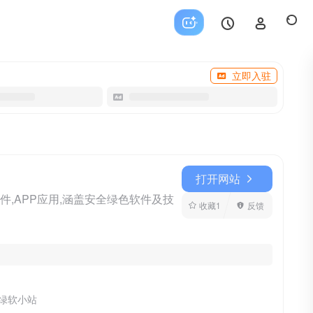
立即入驻
打开网站
件,APP应用,涵盖安全绿色软件及技
收藏
1
反馈
 绿软小站