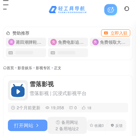
赞助推荐
立即入驻
莆田潮牌鞋服-货源
免费电影追剧APP
免费领取大流量卡【500G】
首页
•
影音娱乐
•
影视专区
•
正文
雪落影视
雪落影视 | 沉浸式影视平台
2个月前更新
19,058
0
18
① 备用网址
打开网站
收藏
0
反馈
2 备用地址2