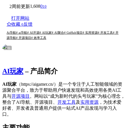
1,608
0
2周前更新
10
打开网站
收藏
反馈
0
Ai导航
# ai导航
# AI开源
# AI玩家
# AI聚合
# GitHub项目
# 实用资源
# 开发工具
# 开
源导航
# 开源项目
# 效率工具
广告
AI玩家
– 产品简介
AI玩家
（https://aigamer.cn/）是一个专注于人工智能领域的资
源聚合平台，致力于帮助用户快速发现和高效使用各类AI工
具与
开源项目
。网站以“成为新时代的头号玩家”为核心理念，
整合了AI导航、开源项目、
开发工具
及
实用资源
，为技术爱
好者、开发者及普通用户提供一站式AI产品发现与学习入
口。
主要功能