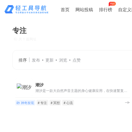
Hot
首页
网站投稿
排行榜
自定义
专注
共 1 篇网址
排序
发布
更新
浏览
点赞
潮汐
潮汐是一款大自然声音主题的身心健康应用，在快速繁复的日常生活中，帮你保持专注、减压放松、睡得更好。通过我们提供的自然声音场景，配合「专注」与「睡眠」两大功能模块，从快节奏的当下抽离，进入另一个平和安静的时空——减少焦虑与压力、保持专注不分心、获得更好的睡眠。
神奇发现
# 专注
# 冥想
# 心流