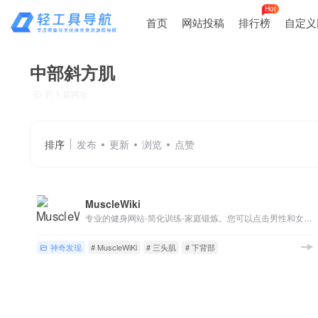
Hot
首页
网站投稿
排行榜
自定义
中部斜方肌
共 1 篇网址
排序
发布
更新
浏览
点赞
MuscleWiki
专业的健身网站-简化训练-家庭锻炼。您可以点击男性和女性的正面（背面）人体肌肉图进行合理化训练，您也可以使用卡路里计算器、马克斯计算器进行合理训练搭配；了解您的身体，简化您的训练。
神奇发现
# MuscleWiKi
# 三头肌
# 下背部