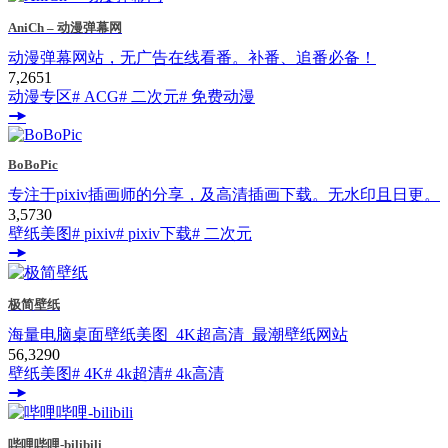
AniCh – 动漫弹幕网
动漫弹幕网站，无广告在线看番。补番、追番必备！
7,265
1
动漫专区
# ACG
# 二次元
# 免费动漫
BoBoPic
专注于pixiv插画师的分享，及高清插画下载。无水印且日更。
3,573
0
壁纸美图
# pixiv
# pixiv下载
# 二次元
极简壁纸
海量电脑桌面壁纸美图_4K超高清_最潮壁纸网站
56,329
0
壁纸美图
# 4K
# 4k超清
# 4k高清
哔哩哔哩-bilibili