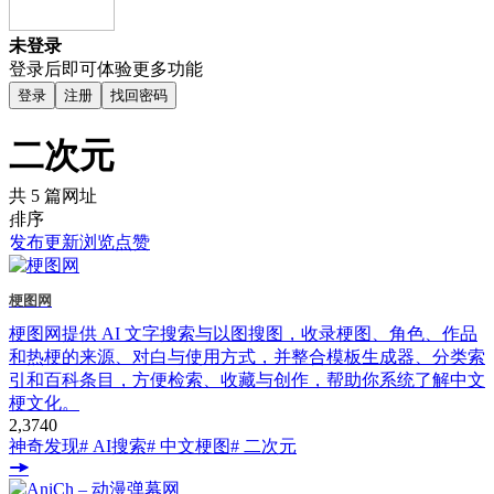
未登录
登录后即可体验更多功能
登录
注册
找回密码
二次元
共 5 篇网址
排序
发布
更新
浏览
点赞
梗图网
梗图网提供 AI 文字搜索与以图搜图，收录梗图、角色、作品
和热梗的来源、对白与使用方式，并整合模板生成器、分类索
引和百科条目，方便检索、收藏与创作，帮助你系统了解中文
梗文化。
2,374
0
神奇发现
# AI搜索
# 中文梗图
# 二次元