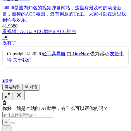
bilibili是国内知名的视频弹幕网站，这里有最及时的动漫新
番，最棒的ACG氛围，最有创意的Up主。大家可以在这里找
到许多欢乐。
41,938
0
看视频
# ACG
# ACG燃曲
# ACG神曲
没有了
Copyright © 2026
轻工具导航
由
OneNav
强力驱动
友链申
请
关于我们
登录
网站助手
AI 对话
🤖
你好！我是本站的 AI 助手，有什么可以帮你的吗？
➕