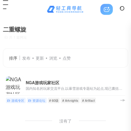
二重螺旋
共 1 篇网址
排序
发布
更新
浏览
点赞
NGA游戏玩家社区
国内知名的玩家交流平台,以暴雪游戏专题站为起点,现已囊括魔兽世界,英雄联盟,炉石传说,风暴英雄,暗黑破坏神等游戏讨论,各类热门单机/主机/网络/手机游戏版块,以及游戏界热点讨论
游戏专区
资源论坛
# 60级
# Arknights
# Artifact
没有了