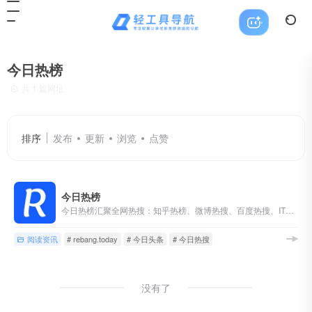
今日热榜
共 1 篇网址
排序
发布
更新
浏览
点赞
今日热榜
今日热榜汇聚全网热搜：知乎热榜、微博热搜、百度热搜、IT之家、36氪、少数派、豆瓣、小红书、百度贴吧、虎扑、虎嗅、天涯、哔哩哔哩、小众软件、抖音、吾爱破解、GitHub、技术期刊 全网热点 新闻 热词 排行榜 摸鱼神器
阅读资讯
# rebang.today
# 今日头条
# 今日热搜
没有了