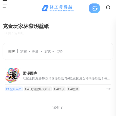
克金玩家林紫玥壁纸
共 1 篇网址
排序
发布
更新
浏览
点赞
国漫图库
汇聚全网海量4K超清国漫壁纸与AI绘画国漫女神动漫壁纸！每日更新、完美世界、斗罗大陆、斗破苍穹、遮天、仙逆、沧元图、云深不知梦、克金玩家、神国之上等80多部热门国漫，涵盖萧薰儿、火灵儿、月婵、清漪、云望舒、云曦、赵襄儿、小医仙、陆嫁嫁、林紫玥、等经典角色的AI绘画国漫女神壁纸
壁纸美图
# 4K超清壁纸无水印
# AI国漫
# AI壁纸
没有了