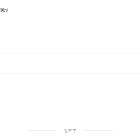
网址
没有了