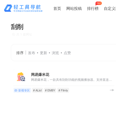
Hot
首页
网站投稿
排行榜
自定义
刮削
共 1 篇网址
排序
发布
更新
浏览
点赞
网易爆米花
网易爆米花，一款具有刮削功能的视频播放器。支持直连阿里云盘、百度网盘等，支持WebDAV、SMB协议。可聚合电影、电视剧、综艺等影视资源，自动匹配海报、评分、简介等媒体信息，自动归类合集，搭建私人个性化专享影视库。支持手机、电视、平板、电脑等多终端跨平台观影，同步影视资源及播放记录。
影视专区
# AList
# EMBY
# Filmly