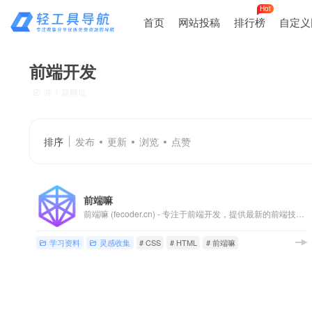
Hot
首页
网站投稿
排行榜
自定义
前端开发
共 1 篇网址
排序
发布
更新
浏览
点赞
前端嘛
前端嘛 (fecoder.cn) - 专注于前端开发，提供最新的前端技术文章、学习路线、资源推荐、开发工具和框架教程，涵盖 React、Vue、Next.js、TypeScript 等热门技术，帮助开发者提升前端技能，实现高效开发。
学习资料
灵感收集
# CSS
# HTML
# 前端嘛