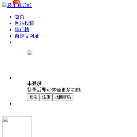
Hot
首页
网站投稿
排行榜
自定义网址
未登录
登录后即可体验更多功能
登录
注册
找回密码