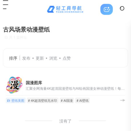
古风场景动漫壁纸
共 1 篇网址
排序
发布
更新
浏览
点赞
国漫图库
汇聚全网海量4K超清国漫壁纸与AI绘画国漫女神动漫壁纸！每日更新、完美世界、斗罗大陆、斗破苍穹、遮天、仙逆、沧元图、云深不知梦、克金玩家、神国之上等80多部热门国漫，涵盖萧薰儿、火灵儿、月婵、清漪、云望舒、云曦、赵襄儿、小医仙、陆嫁嫁、林紫玥、等经典角色的AI绘画国漫女神壁纸
壁纸美图
# 4K超清壁纸无水印
# AI国漫
# AI壁纸
没有了