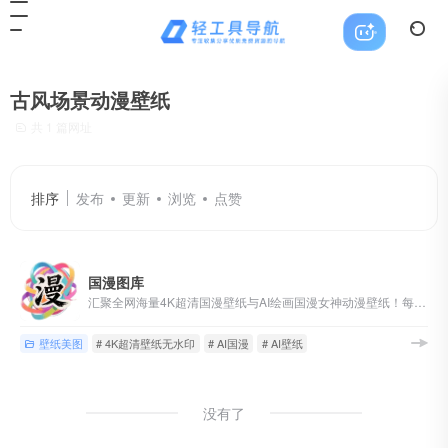
古风场景动漫壁纸
共 1 篇网址
排序
发布
更新
浏览
点赞
国漫图库
汇聚全网海量4K超清国漫壁纸与AI绘画国漫女神动漫壁纸！每日更新、完美世界、斗罗大陆、斗破苍穹、遮天、仙逆、沧元图、云深不知梦、克金玩家、神国之上等80多部热门国漫，涵盖萧薰儿、火灵儿、月婵、清漪、云望舒、云曦、赵襄儿、小医仙、陆嫁嫁、林紫玥、等经典角色的AI绘画国漫女神壁纸
壁纸美图
# 4K超清壁纸无水印
# AI国漫
# AI壁纸
没有了