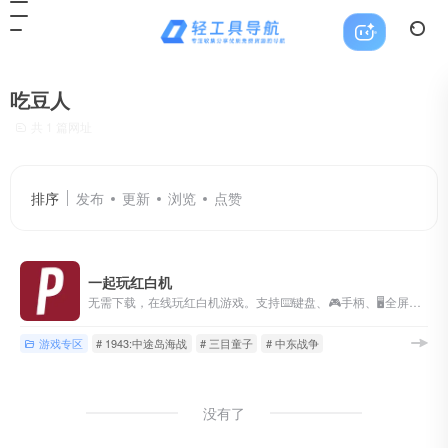
吃豆人
共 1 篇网址
排序
发布
更新
浏览
点赞
一起玩红白机
无需下载，在线玩红白机游戏。支持⌨️键盘、🎮手柄、🖥全屏、👥双人合作对战。
游戏专区
# 1943:中途岛海战
# 三目童子
# 中东战争
没有了