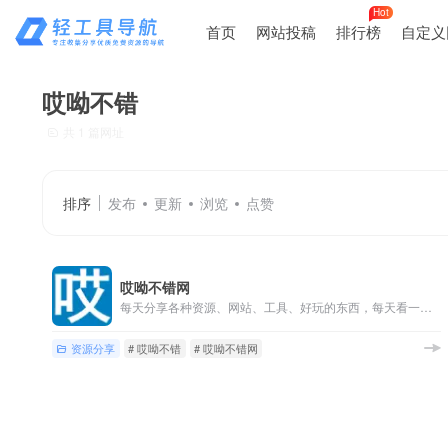
Hot
首页
网站投稿
排行榜
自定义
哎呦不错
共 1 篇网址
排序
发布
更新
浏览
点赞
哎呦不错网
每天分享各种资源、网站、工具、好玩的东西，每天看一看总有新东西，
资源分享
# 哎呦不错
# 哎呦不错网