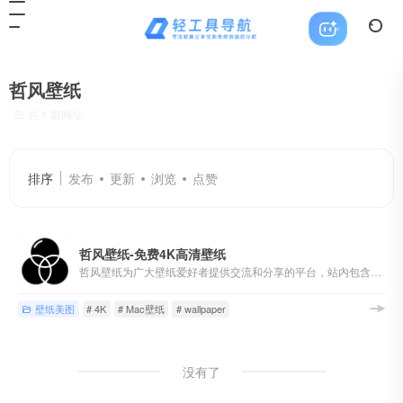
哲风壁纸
共 1 篇网址
排序
发布
更新
浏览
点赞
哲风壁纸-免费4K高清壁纸
哲风壁纸为广大壁纸爱好者提供交流和分享的平台，站内包含海量「4K-8K」高清「电脑桌面壁纸」「动态壁纸」「素材图片」「手机壁纸」「头像制作」均可「免费下载」
壁纸美图
# 4K
# Mac壁纸
# wallpaper
没有了