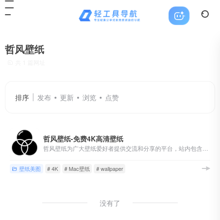
哲风壁纸
共 1 篇网址
排序
发布
更新
浏览
点赞
哲风壁纸-免费4K高清壁纸
哲风壁纸为广大壁纸爱好者提供交流和分享的平台，站内包含海量「4K-8K」高清「电脑桌面壁纸」「动态壁纸」「素材图片」「手机壁纸」「头像制作」均可「免费下载」
壁纸美图
# 4K
# Mac壁纸
# wallpaper
没有了