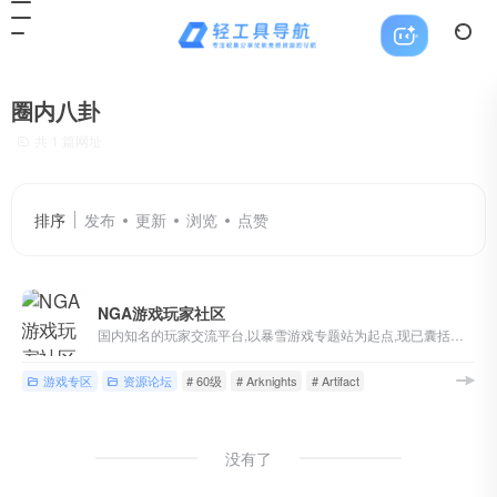
圈内八卦
共 1 篇网址
排序
发布
更新
浏览
点赞
NGA游戏玩家社区
国内知名的玩家交流平台,以暴雪游戏专题站为起点,现已囊括魔兽世界,英雄联盟,炉石传说,风暴英雄,暗黑破坏神等游戏讨论,各类热门单机/主机/网络/手机游戏版块,以及游戏界热点讨论
游戏专区
资源论坛
# 60级
# Arknights
# Artifact
没有了