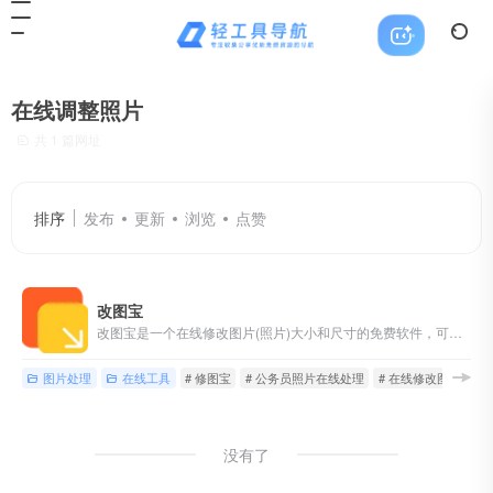
在线调整照片
共 1 篇网址
排序
发布
更新
浏览
点赞
改图宝
改图宝是一个在线修改图片(照片)大小和尺寸的免费软件，可把上传照片调整或裁剪为一寸、两寸等尺寸，并能对图片进行压缩大小、修改分辨率、旋转、转换格式、加水印等编辑；适用于公务员、英语、计算机、会计、护士、建造师等考试入学网上报名照片和社保、签证等证件照片及微信图片的处理；现在就使用改图宝在线修改图片大小和尺寸吧！
图片处理
在线工具
# 修图宝
# 公务员照片在线处理
# 在线修改图片大小
没有了