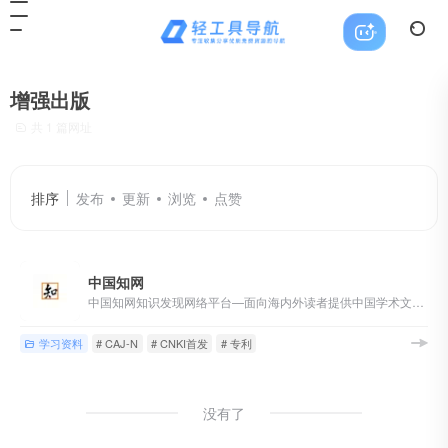
增强出版
共 1 篇网址
排序
发布
更新
浏览
点赞
中国知网
中国知网知识发现网络平台—面向海内外读者提供中国学术文献、外文文献、学位论文、报纸、会议、年鉴、工具书等各类资源统一检索、统一导航、在线阅读和下载服务。涵盖基础科学、文史哲、工程科技、社会科学、农业、经济与管理科学、医药卫生、信息科技等十大领域。
学习资料
# CAJ-N
# CNKI首发
# 专利
没有了