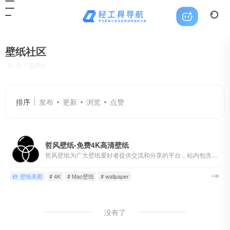
壁纸社区
共 1 篇网址
排序
发布
更新
浏览
点赞
哲风壁纸-免费4K高清壁纸
哲风壁纸为广大壁纸爱好者提供交流和分享的平台，站内包含海量「4K-8K」高清「电脑桌面壁纸」「动态壁纸」「素材图片」「手机壁纸」「头像制作」均可「免费下载」
壁纸美图
# 4K
# Mac壁纸
# wallpaper
没有了