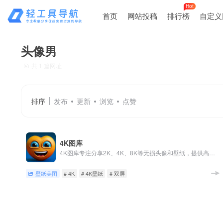
Hot
首页
网站投稿
排行榜
自定义
头像男
共 1 篇网址
排序
发布
更新
浏览
点赞
4K图库
4K图库专注分享2K、4K、8K等无损头像和壁纸，提供高清男生头像、女生头像、情侣头像、闺蜜头像，手机壁纸、电脑壁纸等多种选择，满足您对高品质图像的需求。快来4K图库寻找您喜爱的头像和壁纸！
壁纸美图
# 4K
# 4K壁纸
# 双屏