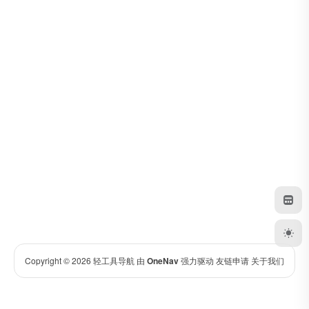
Copyright © 2026
轻工具导航
由
OneNav
强力驱动
友链申请
关于我们