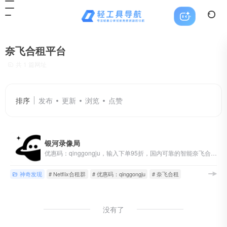
奈飞合租平台
共 1 篇网址
排序
发布
更新
浏览
点赞
银河录像局
优惠码：qinggongju，输入下单95折，国内可靠的智能奈飞合租平台，我们提供Netflix|Spotify|YouTube|Disney+|HBO等流媒体服务，20人团队，翻车必赔。
神奇发现
# Netflix合租群
# 优惠码：qinggongju
# 奈飞合租
没有了