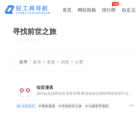
Hot
首页
网站投稿
排行榜
自定义
寻找前世之旅
共 1 篇网址
排序
发布
更新
浏览
点赞
知音漫客
国内知名品牌知音漫客官网,飒漫画杂志授权网络阅读平台,创办十余年,凝聚大批漫画家和粉丝,拥有斗破苍穹漫画、风起苍岚、寻找前世之旅、血族禁域、哑舍漫画、龙族漫画...
动漫专区
# 哑舍漫画
# 寻找前世之旅
# 斗破苍穹漫画