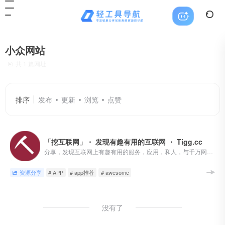
小众网站
共 1 篇网址
排序
发布
更新
浏览
点赞
「挖互联网」・ 发现有趣有用的互联网 ・ Tigg.cc
分享，发现互联网上有趣有用的服务，应用，和人，与千万网友一起来挖出互联网的精华。
资源分享
# APP
# app推荐
# awesome
没有了