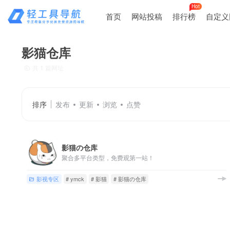
Hot
首页
网站投稿
排行榜
自定义
影猫仓库
共 1 篇网址
排序
发布
更新
浏览
点赞
影猫の仓库
聚合多平台类型，免费观第一站！
影视专区
# ymck
# 影猫
# 影猫の仓库