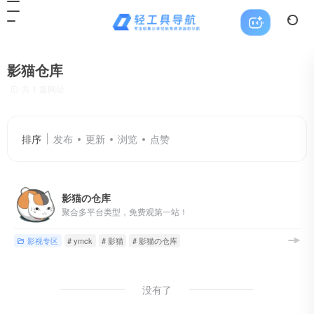
影猫仓库
共 1 篇网址
排序
发布
更新
浏览
点赞
影猫の仓库
聚合多平台类型，免费观第一站！
影视专区
# ymck
# 影猫
# 影猫の仓库
没有了