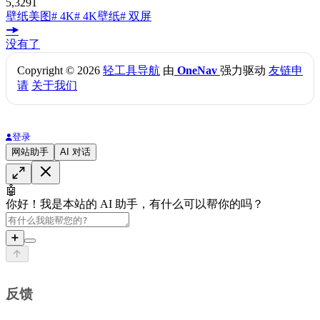
5,329
1
壁纸美图
# 4K
# 4K壁纸
# 双屏
没有了
Copyright © 2026
轻工具导航
由
OneNav
强力驱动
友链申
请
关于我们
登录
网站助手
AI 对话
🤖
你好！我是本站的 AI 助手，有什么可以帮你的吗？
➕
反馈