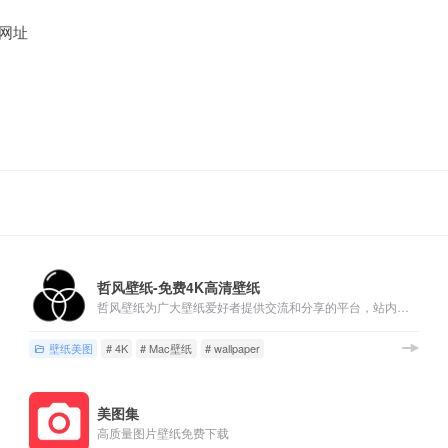
网址
哲风壁纸-免费4K高清壁纸
哲风壁纸为广大壁纸爱好者提供交流和分享的平台，站内包含海量「4K-8K」高清「电脑桌面壁纸」「动态壁纸」「素材图片」「手机壁纸」「头像制作」均可「免费下载」
壁纸美图
# 4K
# Mac壁纸
# wallpaper
美图集
高质量图片壁纸免费下载