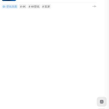
壁纸美图
# 4K
# 4K壁纸
# 双屏