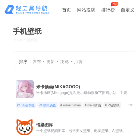
Hot
首页
网站投稿
排行榜
自定义
手机壁纸
共 6 篇网址
排序
发布
更新
浏览
点赞
米卡插画(MIKAGOGO)
米卡插画(Mikagogo)是次元小镇动漫旗下插画小站，主要分享动漫插画、P站画师、P站美图、手机壁纸、电脑壁纸等二次元资源，喜欢动漫插画的小伙伴们记得收藏哟~
动漫专区
壁纸美图
# mikachahua
# mika插画
# P站壁纸
惜染图库
一个壁纸视频图库，包含美女壁纸、电脑壁纸、AI壁纸、手机壁纸、美女视频、cosplay等等