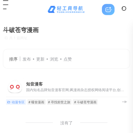
斗破苍穹漫画
共 1 篇网址
排序
发布
更新
浏览
点赞
知音漫客
国内知名品牌知音漫客官网,飒漫画杂志授权网络阅读平台,创办十余年,凝聚大批漫画家和粉丝,拥有斗破苍穹漫画、风起苍岚、寻找前世之旅、血族禁域、哑舍漫画、龙族漫画...
动漫专区
# 哑舍漫画
# 寻找前世之旅
# 斗破苍穹漫画
没有了