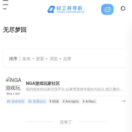
无尽梦回
共 1 篇网址
排序
发布
更新
浏览
点赞
NGA游戏玩家社区
国内知名的玩家交流平台,以暴雪游戏专题站为起点,现已囊括魔兽世界,英雄联盟,炉石传说,风暴英雄,暗黑破坏神等游戏讨论,各类热门单机/主机/网络/手机游戏版块,以及游戏界热点讨论
游戏专区
资源论坛
# 60级
# Arknights
# Artifact
没有了