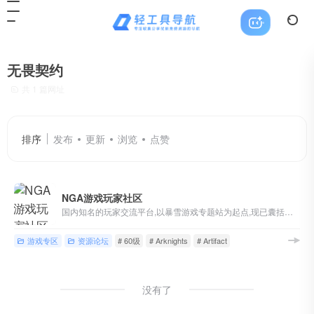
无畏契约
共 1 篇网址
排序
发布
更新
浏览
点赞
NGA游戏玩家社区
国内知名的玩家交流平台,以暴雪游戏专题站为起点,现已囊括魔兽世界,英雄联盟,炉石传说,风暴英雄,暗黑破坏神等游戏讨论,各类热门单机/主机/网络/手机游戏版块,以及游戏界热点讨论
游戏专区
资源论坛
# 60级
# Arknights
# Artifact
没有了