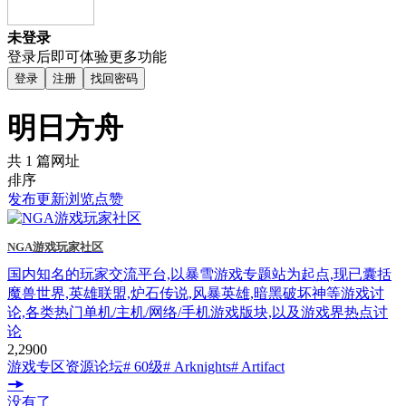
未登录
登录后即可体验更多功能
登录
注册
找回密码
明日方舟
共 1 篇网址
排序
发布
更新
浏览
点赞
NGA游戏玩家社区
国内知名的玩家交流平台,以暴雪游戏专题站为起点,现已囊括
魔兽世界,英雄联盟,炉石传说,风暴英雄,暗黑破坏神等游戏讨
论,各类热门单机/主机/网络/手机游戏版块,以及游戏界热点讨
论
2,290
0
游戏专区
资源论坛
# 60级
# Arknights
# Artifact
没有了