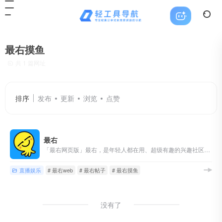
最右摸鱼
共 1 篇网址
排序
发布
更新
浏览
点赞
最右
「最右网页版」最右，是年轻人都在用、超级有趣的兴趣社区。有趣不只帖子，更有脑洞神评论，完全笑不停。精准的推荐，帮你找到兴趣相投的人，总有一个话题让你流连忘返。著名文学家小右君曾经说过：&quot;一个优秀的年轻人应该具有三种特质：突破天际的脑洞，无穷无尽的乐观，以及温柔相待的善良。〞而我们最右里，满满都是这样的人！
直播娱乐
# 最右web
# 最右帖子
# 最右摸鱼
没有了