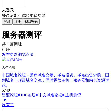
未登录
登录后即可体验更多功能
登录
注册
找回密码
服务器测评
共 1 篇网址
排序
发布
更新
浏览
点赞
大佬论坛
中国域名论坛，聚焦域名交易、域名投资、域名出售求购、国
别域名与顶级域名交流，同时覆盖主机、服务器和站长资源讨
论。
574
0
资源论坛
# IDC论坛
# 中文域名论坛
# 主机测评
没有了