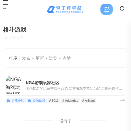
格斗游戏
共 1 篇网址
排序
发布
更新
浏览
点赞
NGA游戏玩家社区
国内知名的玩家交流平台,以暴雪游戏专题站为起点,现已囊括魔兽世界,英雄联盟,炉石传说,风暴英雄,暗黑破坏神等游戏讨论,各类热门单机/主机/网络/手机游戏版块,以及游戏界热点讨论
游戏专区
资源论坛
# 60级
# Arknights
# Artifact
没有了