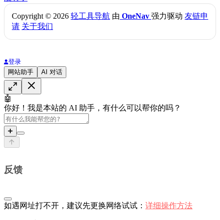
Copyright © 2026
轻工具导航
由
OneNav
强力驱动
友链申
请
关于我们
登录
网站助手
AI 对话
🤖
你好！我是本站的 AI 助手，有什么可以帮你的吗？
➕
反馈
如遇网址打不开，建议先更换网络试试：
详细操作方法