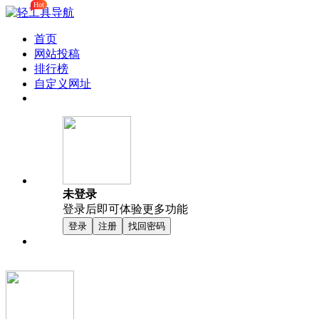
Hot
首页
网站投稿
排行榜
自定义网址
未登录
登录后即可体验更多功能
登录
注册
找回密码