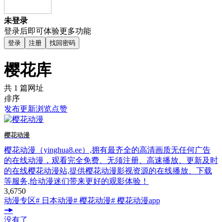
未登录
登录后即可体验更多功能
登录
注册
找回密码
樱花库
共 1 篇网址
排序
发布
更新
浏览
点赞
樱花动漫
樱花动漫（yinghua8.ee）,拥有最齐全的高清画质无任何广告
的在线动漫，观看完全免费、无须注册、高速播放、更新及时
的在线樱花动漫站,提供樱花动漫影视资源的在线播放、下载
等服务,给动漫迷们带来更好的观影体验！
3,675
0
动漫专区
# 日本动漫
# 樱花动漫
# 樱花动漫app
没有了