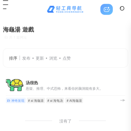
海龜湯 遊戲
共 1 篇网址
排序
发布
更新
浏览
点赞
汤很热
悬疑、推理、中式恐怖，来看你的脑洞能有多大。
神奇发现
# ai 海龜湯
# ai 海龟汤
# AI海龜湯
没有了