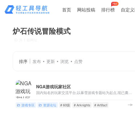
Hot
首页
网站投稿
排行榜
自定义
炉石传说冒险模式
共 1 篇网址
排序
发布
更新
浏览
点赞
NGA游戏玩家社区
国内知名的玩家交流平台,以暴雪游戏专题站为起点,现已囊括魔兽世界,英雄联盟,炉石传说,风暴英雄,暗黑破坏神等游戏讨论,各类热门单机/主机/网络/手机游戏版块,以及游戏界热点讨论
游戏专区
资源论坛
# 60级
# Arknights
# Artifact