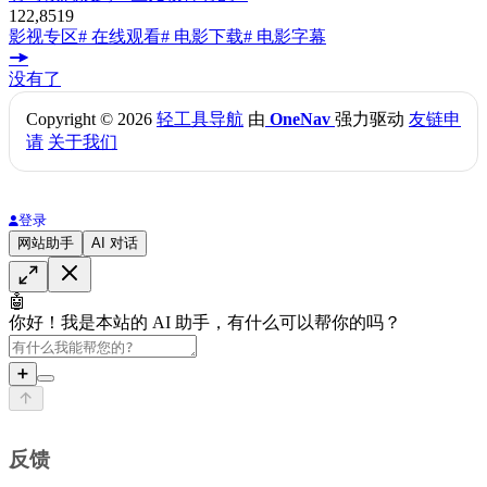
122,851
9
影视专区
# 在线观看
# 电影下载
# 电影字幕
没有了
Copyright © 2026
轻工具导航
由
OneNav
强力驱动
友链申
请
关于我们
登录
网站助手
AI 对话
🤖
你好！我是本站的 AI 助手，有什么可以帮你的吗？
➕
反馈