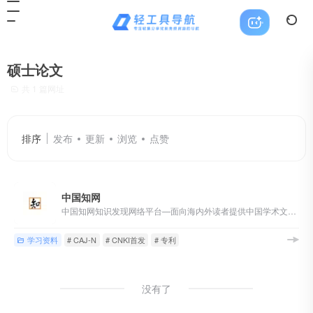
硕士论文
共 1 篇网址
排序
发布
更新
浏览
点赞
中国知网
中国知网知识发现网络平台—面向海内外读者提供中国学术文献、外文文献、学位论文、报纸、会议、年鉴、工具书等各类资源统一检索、统一导航、在线阅读和下载服务。涵盖基础科学、文史哲、工程科技、社会科学、农业、经济与管理科学、医药卫生、信息科技等十大领域。
学习资料
# CAJ-N
# CNKI首发
# 专利
没有了