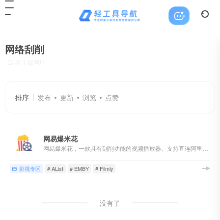
网络刮削
共 1 篇网址
排序
发布
更新
浏览
点赞
网易爆米花
网易爆米花，一款具有刮削功能的视频播放器。支持直连阿里云盘、百度网盘等，支持WebDAV、SMB协议。可聚合电影、电视剧、综艺等影视资源，自动匹配海报、评分、简介等媒体信息，自动归类合集，搭建私人个性化专享影视库。支持手机、电视、平板、电脑等多终端跨平台观影，同步影视资源及播放记录。
影视专区
# AList
# EMBY
# Filmly
没有了