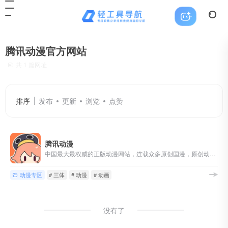
腾讯动漫官方网站
共 1 篇网址
排序
发布
更新
浏览
点赞
腾讯动漫
中国最大最权威的正版动漫网站，连载众多原创国漫，原创动画，正版日漫等海内外最热正版动漫内容，为上千万动漫爱好者提供漫画、动画、资讯、论坛一站式全方位动漫服务，为原创动漫作者提供最优质的创作成长环境，为中国动漫产业打造梦想舞台。热门动画|漫画：尸兄、中国惊奇先生、火影忍者、海贼王、大王饶命、三体等
动漫专区
# 三体
# 动漫
# 动画
没有了